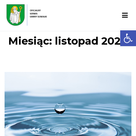
Open
Gmina Suwałki
Miesiąc:
listopad 2024